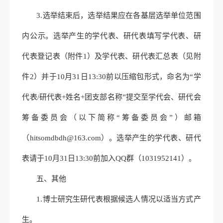
3.选举结束后，选举结果应在各基层选举单位范围
内公示。选举产生的学代表、研代表填写学代表、研
代表
登记表（附件1）及学代表、
研代表
汇总表（见附
件2）并于10月31日13:30前以压缩包形式，命名为“学
代表/研代表+姓名+团支部名称”提交至
学代会、研代会
筹备委员会
（以下简称“
筹备委员会”）邮箱
（hitsomdbdh@163.com）。选举产生的学代表、研代
表
请于10月31日
13:30
前加入QQ群
（1031952141）。
五、其他
1.博士研究生研代表根据候选人情况以适当方式产
生。