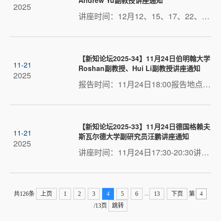
2025
讲座时间：12月12、15、17、22、24、29日 14:00-16:00讲座地点：管楼G506讲座主题：Foundations of Research Thinking in OB & HRM 讲座嘉宾简介Andrew Yu is an Associate Professor and the Director of the Do...
【新知论坛2025-34】11月24日伯明翰大学
11-21
Roshan副教授、Hui Li副教授讲座通知
2025
报告时间：11月24日18:00报告地点：腾讯会议（会议号234 570 544，密码1124） 报告（一）报告嘉宾：Roshan BoojihawonDr Roshan Boojihawon is Associate Professor in Strategy and International Business at t...
【新知论坛2025-33】11月24日德国格赖夫
11-21
斯瓦尔德大学副研究员汪鹏讲座通知
2025
讲座时间：11月24日17:30-20:30讲座地点：腾讯会议（会议号684 437 731，密码1124）讲座主题：1. 人脑电生理记录及其在研究中的应用 2. 脑电神经振荡与相位耦合分析 讲座嘉宾简介汪鹏（博士...
...
共126条
上页
1
2
3
4
5
6
13
下页
第
/13页
跳转