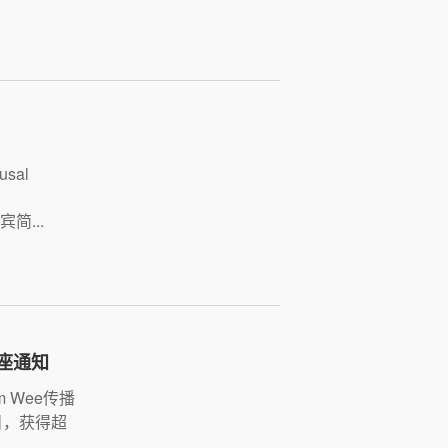
sal
简...
讲座通知
m Wee传播
目，获得超