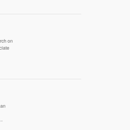
h on
iate
an
x
.