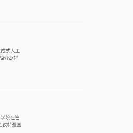
：生成式人工
宾简介胡祥
管学院在管
会议特邀国