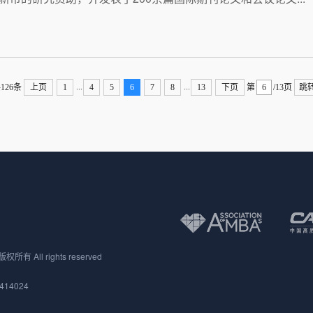
...
...
126条
上页
1
4
5
6
7
8
13
下页
第
/13页
跳
 All rights reserved
414024