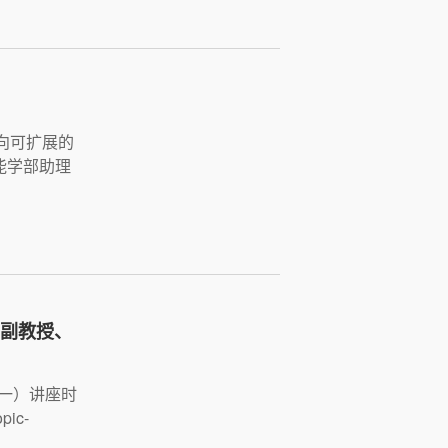
面向可扩展的
能学部助理
v副教授、
（一）讲座时
pic-