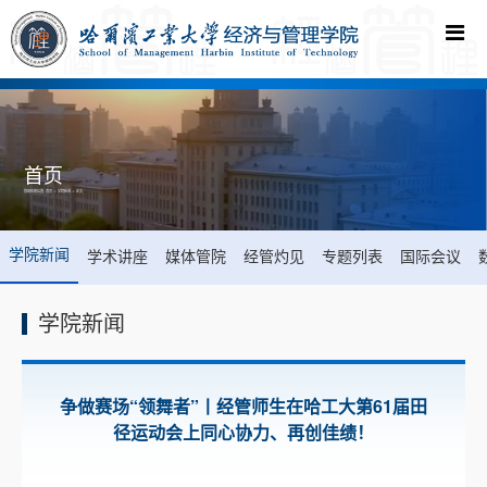
首页
您现在的位置:
首页
->
学院新闻
-> 正文
学院新闻
学术讲座
媒体管院
经管灼见
专题列表
国际会议
学院新闻
争做赛场“领舞者”丨经管师生在哈工大第61届田
径运动会上同心协力、再创佳绩！