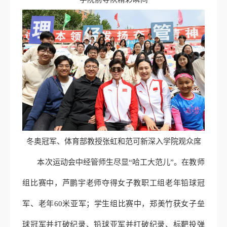
冬奥冠军、体育部教授张虹和范可新深入学院观众席
本次运动会中经管师生尽显“哈工大范儿”。在教师
组比赛中，芦鹏宇老师夺得女子教职工组老年铅球冠
军、老年60米亚军；学生组比赛中，郑美竹获女子垒
球冠军并打破纪录、铅球亚军并打破纪录、标靶投弹